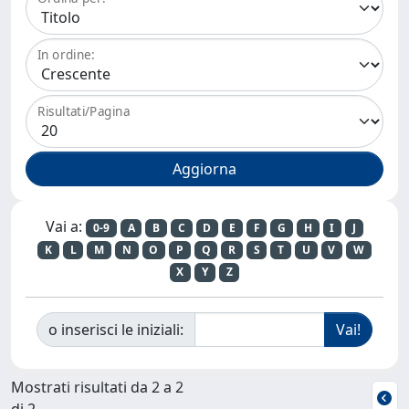
In ordine:
Risultati/Pagina
Vai a:
0-9
A
B
C
D
E
F
G
H
I
J
K
L
M
N
O
P
Q
R
S
T
U
V
W
X
Y
Z
o inserisci le iniziali:
Mostrati risultati da 2 a 2
di 2