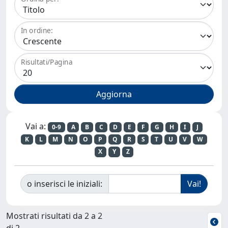
In ordine:
Risultati/Pagina
Vai a:
0-9
A
B
C
D
E
F
G
H
I
J
K
L
M
N
O
P
Q
R
S
T
U
V
W
X
Y
Z
o inserisci le iniziali:
Mostrati risultati da 2 a 2
di 2