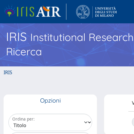
IRIS
Institutional Researc
Ricerca
IRIS
Opzioni
V
Ordina per: