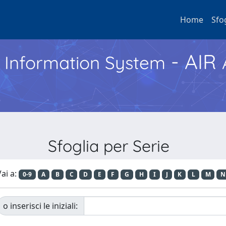
Home
Sfo
- AIR
h Information System
Sfoglia per Serie
ai a:
0-9
A
B
C
D
E
F
G
H
I
J
K
L
M
N
o inserisci le iniziali: