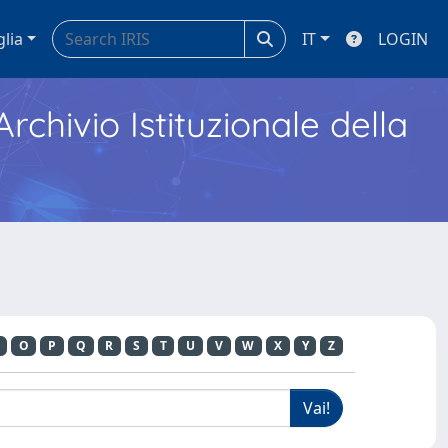
glia
IT
LOGIN
Archivio Istituzionale della
O
P
Q
R
S
T
U
V
W
X
Y
Z