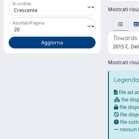
In ordine:
Mostrati risul
Risultati/Pagina
Towards “
2015 C. Del
Mostrati risul
Legenda
file ad 
file dis
file disp
file disp
file sot
nessun f