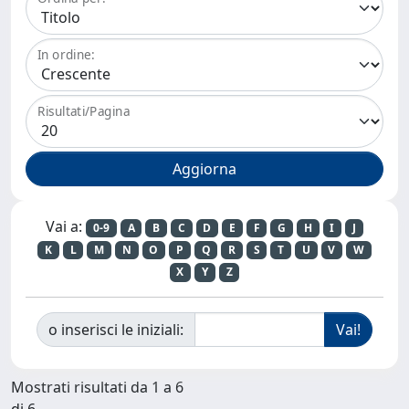
In ordine:
Risultati/Pagina
Vai a:
0-9
A
B
C
D
E
F
G
H
I
J
K
L
M
N
O
P
Q
R
S
T
U
V
W
X
Y
Z
o inserisci le iniziali:
Mostrati risultati da 1 a 6
di 6