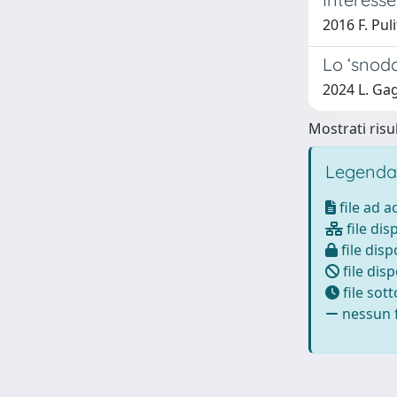
2016 F. Pul
Lo ‘snodo
2024 L. Gag
Mostrati risul
Legenda
file ad 
file dis
file disp
file disp
file sot
nessun f