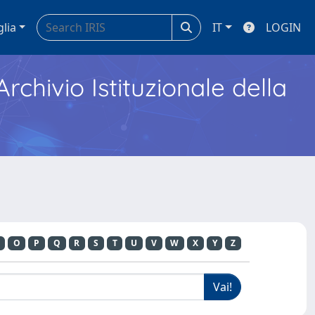
glia
IT
LOGIN
Archivio Istituzionale della
O
P
Q
R
S
T
U
V
W
X
Y
Z