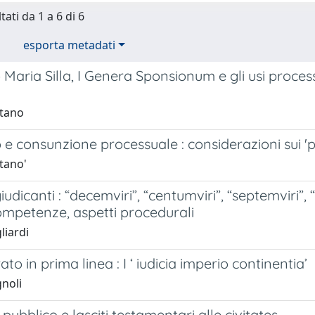
tati da 1 a 6 di 6
esporta metadati
Maria Silla, I Genera Sponsionum e gli usi process
itano
 e consunzione processuale : considerazioni sui 
itano'
 giudicanti : “decemviri”, “centumviri”, “septemviri”
competenze, aspetti procedurali
liardi
ato in prima linea : I ‘ iudicia imperio continentia’
gnoli
 pubblico e lasciti testamentari alle civitates