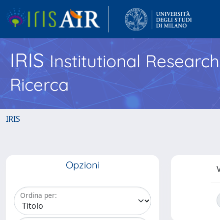
IRIS
Institutional Researc
Ricerca
IRIS
Opzioni
V
Ordina per: