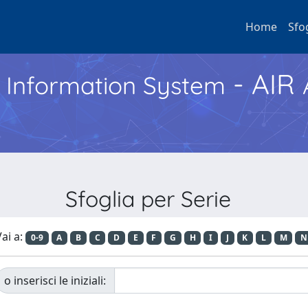
Home
Sfo
- AIR
h Information System
Sfoglia per Serie
ai a:
0-9
A
B
C
D
E
F
G
H
I
J
K
L
M
N
o inserisci le iniziali: