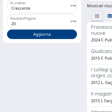
In ordine:
Mostrati risul
Risultati/Pagina
Franesco 
nuove
2024 F. Pul
Giudicato
2015 F. Pul
I collegi
origini, 
2012 L. Gag
Il magistr
2015 I. Far
Interesse