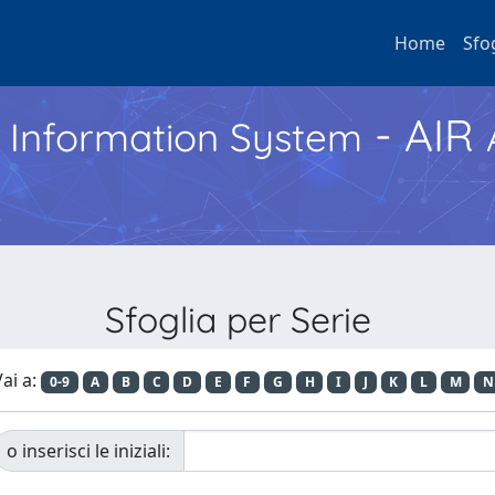
Home
Sfo
- AIR
h Information System
Sfoglia per Serie
ai a:
0-9
A
B
C
D
E
F
G
H
I
J
K
L
M
N
o inserisci le iniziali: