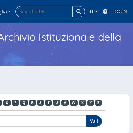
glia
IT
LOGIN
Archivio Istituzionale della
O
P
Q
R
S
T
U
V
W
X
Y
Z