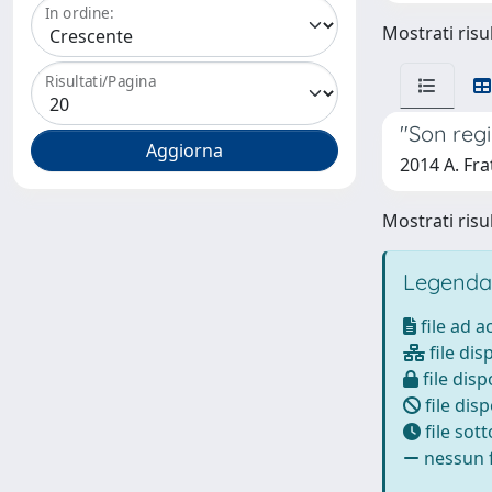
In ordine:
Mostrati risul
Risultati/Pagina
"Son regi
2014 A. Frat
Mostrati risul
Legenda
file ad 
file dis
file disp
file disp
file sot
nessun f