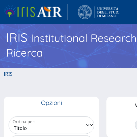
IRIS
Institutional Researc
Ricerca
IRIS
Opzioni
V
Ordina per: