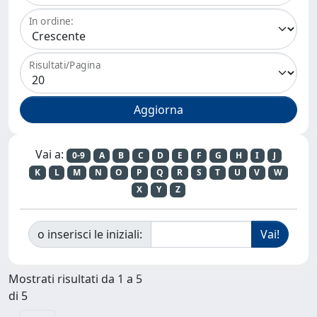
In ordine:
Risultati/Pagina
Vai a:
0-9
A
B
C
D
E
F
G
H
I
J
K
L
M
N
O
P
Q
R
S
T
U
V
W
X
Y
Z
o inserisci le iniziali:
Mostrati risultati da 1 a 5
di 5