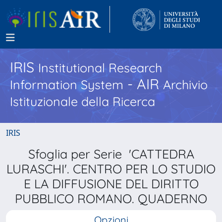
IRIS
Institutional Research
- AIR
Information System
Archivio
Istituzionale della Ricerca
IRIS
Sfoglia per Serie 'CATTEDRA
LURASCHI'. CENTRO PER LO STUDIO
E LA DIFFUSIONE DEL DIRITTO
PUBBLICO ROMANO. QUADERNO
Opzioni