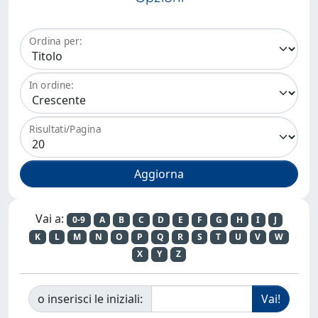
Ordina per:
In ordine:
Risultati/Pagina
Vai a:
0-9
A
B
C
D
E
F
G
H
I
J
K
L
M
N
O
P
Q
R
S
T
U
V
W
X
Y
Z
o inserisci le iniziali: