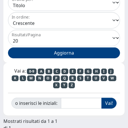
In ordine:
Risultati/Pagina
Vai a:
0-9
A
B
C
D
E
F
G
H
I
J
K
L
M
N
O
P
Q
R
S
T
U
V
W
X
Y
Z
o inserisci le iniziali:
Mostrati risultati da 1 a 1
di 1