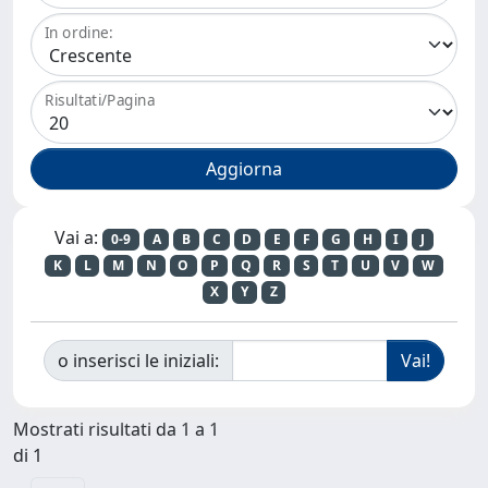
In ordine:
Risultati/Pagina
Vai a:
0-9
A
B
C
D
E
F
G
H
I
J
K
L
M
N
O
P
Q
R
S
T
U
V
W
X
Y
Z
o inserisci le iniziali:
Mostrati risultati da 1 a 1
di 1