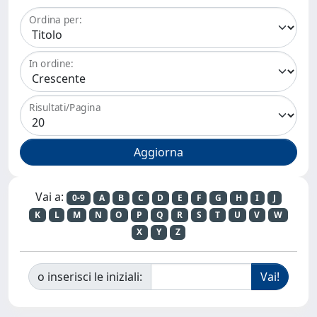
Ordina per:
In ordine:
Risultati/Pagina
Vai a:
0-9
A
B
C
D
E
F
G
H
I
J
K
L
M
N
O
P
Q
R
S
T
U
V
W
X
Y
Z
o inserisci le iniziali: