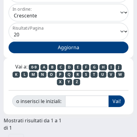
In ordine:
Risultati/Pagina
Vai a:
0-9
A
B
C
D
E
F
G
H
I
J
K
L
M
N
O
P
Q
R
S
T
U
V
W
X
Y
Z
o inserisci le iniziali:
Mostrati risultati da 1 a 1
di 1