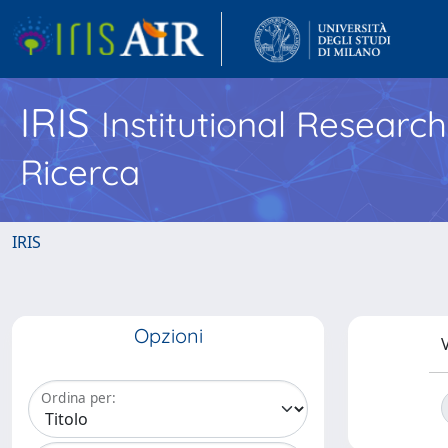
IRIS
Institutional Researc
Ricerca
IRIS
Opzioni
V
Ordina per: