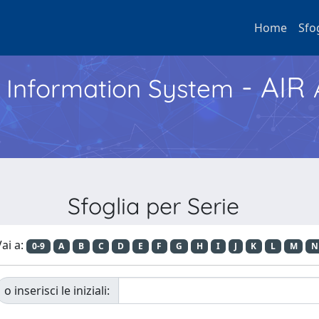
Home
Sfo
- AIR
h Information System
Sfoglia per Serie
ai a:
0-9
A
B
C
D
E
F
G
H
I
J
K
L
M
N
o inserisci le iniziali: