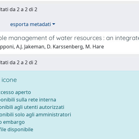
tati da 2 a 2 di 2
esporta metadati
ble management of water resources : an integra
pponi, A.J. Jakeman, D. Karssenberg, M. Hare
tati da 2 a 2 di 2
 icone
accesso aperto
ponibili sulla rete interna
onibili agli utenti autorizzati
onibili solo agli amministratori
to embargo
ile disponibile