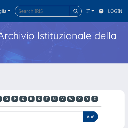
glia
IT
LOGIN
Archivio Istituzionale della
O
P
Q
R
S
T
U
V
W
X
Y
Z