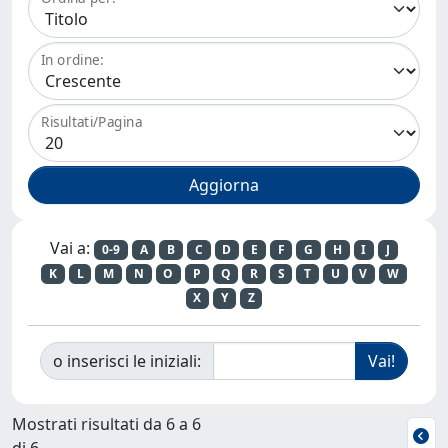
In ordine:
Risultati/Pagina
Vai a:
0-9
A
B
C
D
E
F
G
H
I
J
K
L
M
N
O
P
Q
R
S
T
U
V
W
X
Y
Z
o inserisci le iniziali:
Mostrati risultati da 6 a 6
di 6