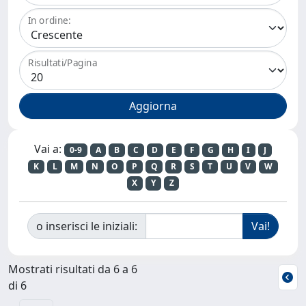
In ordine:
Risultati/Pagina
Vai a:
0-9
A
B
C
D
E
F
G
H
I
J
K
L
M
N
O
P
Q
R
S
T
U
V
W
X
Y
Z
o inserisci le iniziali:
Mostrati risultati da 6 a 6
di 6