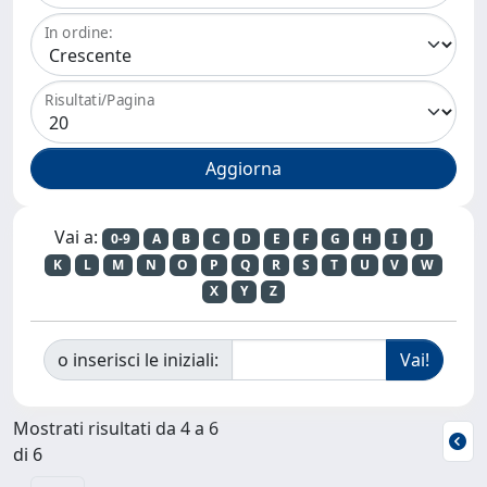
In ordine:
Risultati/Pagina
Vai a:
0-9
A
B
C
D
E
F
G
H
I
J
K
L
M
N
O
P
Q
R
S
T
U
V
W
X
Y
Z
o inserisci le iniziali:
Mostrati risultati da 4 a 6
di 6