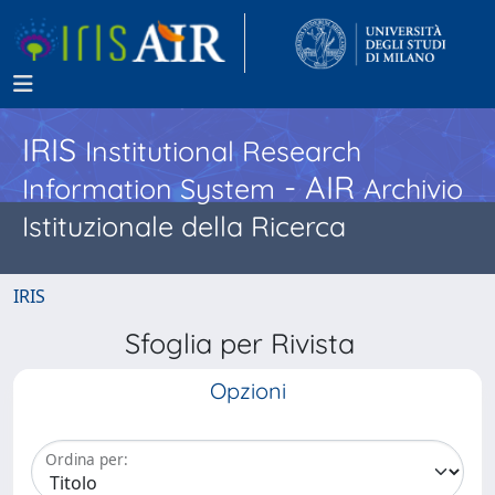
IRIS
Institutional Research
- AIR
Information System
Archivio
Istituzionale della Ricerca
IRIS
Sfoglia per Rivista
Opzioni
Ordina per: