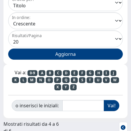
In ordine:
Risultati/Pagina
Vai a:
0-9
A
B
C
D
E
F
G
H
I
J
K
L
M
N
O
P
Q
R
S
T
U
V
W
X
Y
Z
o inserisci le iniziali:
Mostrati risultati da 4 a 6
di 6