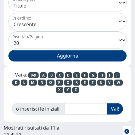
In ordine:
Risultati/Pagina
Vai a:
0-9
A
B
C
D
E
F
G
H
I
J
K
L
M
N
O
P
Q
R
S
T
U
V
W
X
Y
Z
o inserisci le iniziali:
Mostrati risultati da 11 a
13 di 13