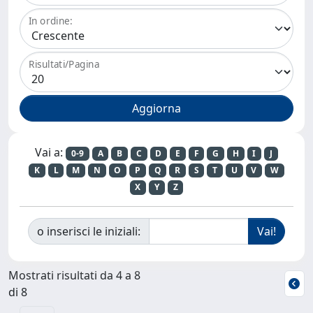
In ordine:
Risultati/Pagina
Vai a:
0-9
A
B
C
D
E
F
G
H
I
J
K
L
M
N
O
P
Q
R
S
T
U
V
W
X
Y
Z
o inserisci le iniziali:
Mostrati risultati da 4 a 8
di 8