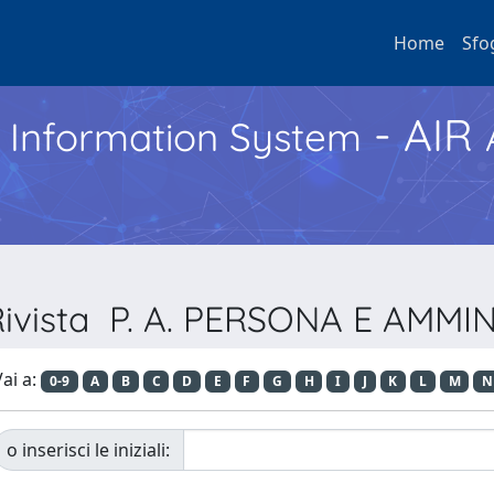
Home
Sfo
- AIR
h Information System
 Rivista P. A. PERSONA E AMM
ai a:
0-9
A
B
C
D
E
F
G
H
I
J
K
L
M
N
o inserisci le iniziali: