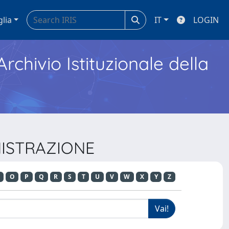
glia
IT
LOGIN
Archivio Istituzionale della
INISTRAZIONE
O
P
Q
R
S
T
U
V
W
X
Y
Z