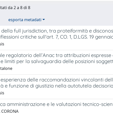
tati da 2 a 8 di 8
esporta metadati
 della full jurisdiction, tra proteiformità e disco
flessioni critiche sull'art. 7, CO. 1, D.LGS. 19 gennaio
sis
ale regolatorio dell’Anac tra attribuzioni espresse e
e limiti per la salvaguardia delle posizioni sogget
ntalone
esperienza delle raccomandazioni vincolanti dell'AN
à e funzione di giustizia nella autotutela decisori
sis
ca amministrazione e le valutazioni tecnico-scienti
EL CORONA