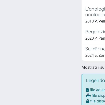
L’analogi
analogic
2018 V. Vel
Regolazio
2020 P. Pa
Sui «Prin
2024 S. Zor
Mostrati risul
Legenda
file ad 
file dis
file disp