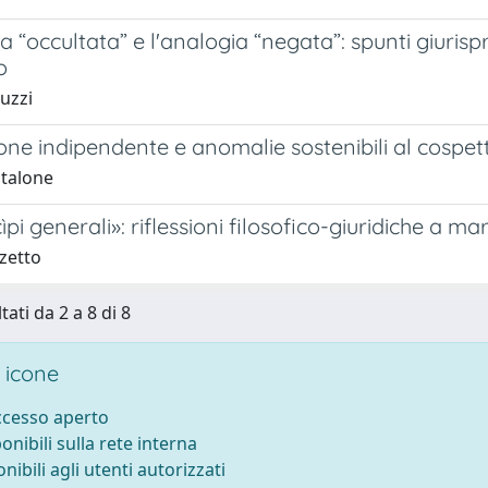
a “occultata” e l'analogia “negata”: spunti giurisp
o
luzzi
ne indipendente e anomalie sostenibili al cospetto
ntalone
cìpi generali»: riflessioni filosofico-giuridiche a m
zetto
tati da 2 a 8 di 8
 icone
accesso aperto
ponibili sulla rete interna
onibili agli utenti autorizzati