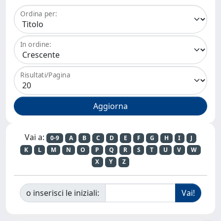
Ordina per:
In ordine:
Risultati/Pagina
Vai a:
0-9
A
B
C
D
E
F
G
H
I
J
K
L
M
N
O
P
Q
R
S
T
U
V
W
X
Y
Z
o inserisci le iniziali: