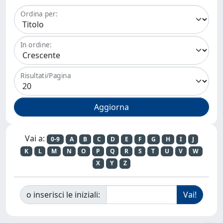
Ordina per:
In ordine:
Risultati/Pagina
Vai a:
0-9
A
B
C
D
E
F
G
H
I
J
K
L
M
N
O
P
Q
R
S
T
U
V
W
X
Y
Z
o inserisci le iniziali: