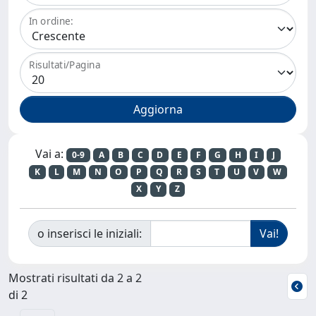
In ordine:
Risultati/Pagina
Vai a:
0-9
A
B
C
D
E
F
G
H
I
J
K
L
M
N
O
P
Q
R
S
T
U
V
W
X
Y
Z
o inserisci le iniziali:
Mostrati risultati da 2 a 2
di 2