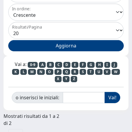
In ordine:
Risultati/Pagina
Vai a:
0-9
A
B
C
D
E
F
G
H
I
J
K
L
M
N
O
P
Q
R
S
T
U
V
W
X
Y
Z
o inserisci le iniziali:
Mostrati risultati da 1 a 2
di 2