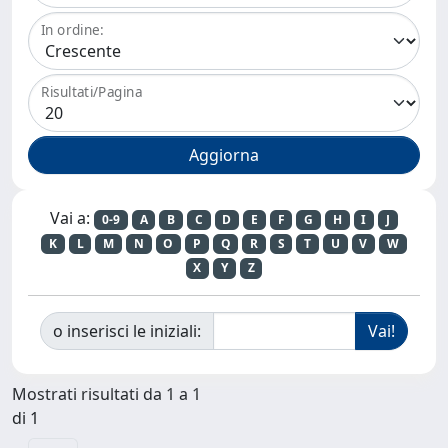
In ordine:
Risultati/Pagina
Vai a:
0-9
A
B
C
D
E
F
G
H
I
J
K
L
M
N
O
P
Q
R
S
T
U
V
W
X
Y
Z
o inserisci le iniziali:
Mostrati risultati da 1 a 1
di 1