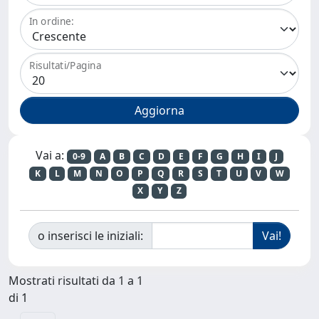
In ordine:
Risultati/Pagina
Vai a:
0-9
A
B
C
D
E
F
G
H
I
J
K
L
M
N
O
P
Q
R
S
T
U
V
W
X
Y
Z
o inserisci le iniziali:
Mostrati risultati da 1 a 1
di 1