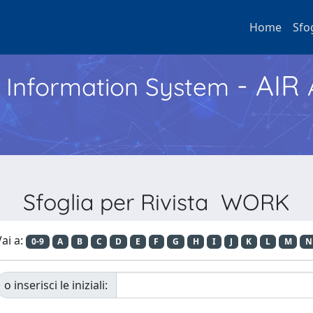
Home
Sfo
- AIR
h Information System
Sfoglia per Rivista WORK
ai a:
0-9
A
B
C
D
E
F
G
H
I
J
K
L
M
N
o inserisci le iniziali: