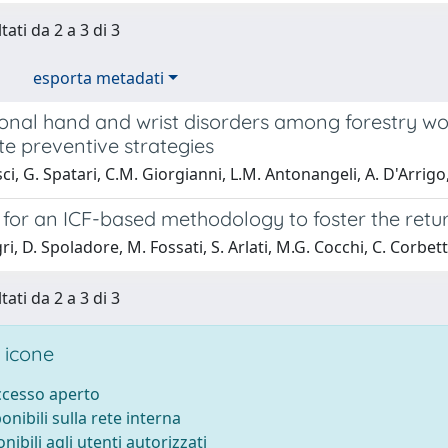
tati da 2 a 3 di 3
esporta metadati
onal hand and wrist disorders among forestry wo
te preventive strategies
ci, G. Spatari, C.M. Giorgianni, L.M. Antonangeli, A. D'Arrigo, 
for an ICF-based methodology to foster the return
ri, D. Spoladore, M. Fossati, S. Arlati, M.G. Cocchi, C. Corbett
tati da 2 a 3 di 3
 icone
accesso aperto
ponibili sulla rete interna
onibili agli utenti autorizzati