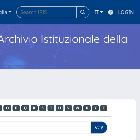
glia
IT
LOGIN
Archivio Istituzionale della
O
P
Q
R
S
T
U
V
W
X
Y
Z