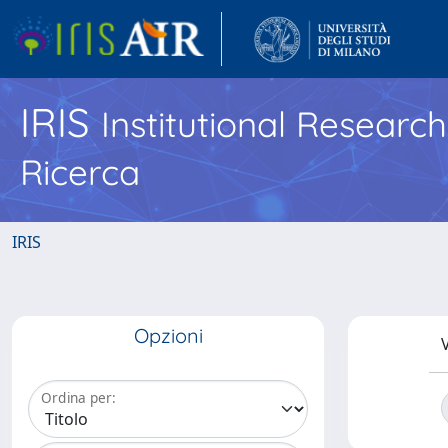
IRIS
Institutional Researc
Ricerca
IRIS
Opzioni
V
Ordina per: