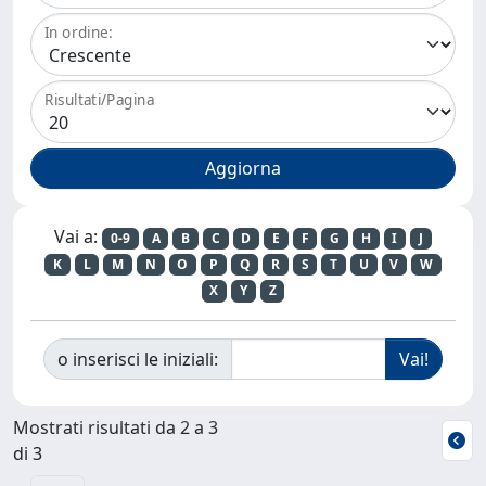
In ordine:
Risultati/Pagina
Vai a:
0-9
A
B
C
D
E
F
G
H
I
J
K
L
M
N
O
P
Q
R
S
T
U
V
W
X
Y
Z
o inserisci le iniziali:
Mostrati risultati da 2 a 3
di 3