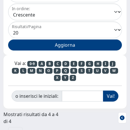
In ordine:
Risultati/Pagina
Vai a:
0-9
A
B
C
D
E
F
G
H
I
J
K
L
M
N
O
P
Q
R
S
T
U
V
W
X
Y
Z
o inserisci le iniziali:
Mostrati risultati da 4 a 4
di 4