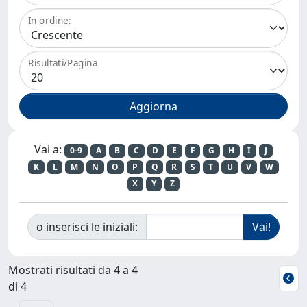
In ordine:
Risultati/Pagina
Vai a:
0-9
A
B
C
D
E
F
G
H
I
J
K
L
M
N
O
P
Q
R
S
T
U
V
W
X
Y
Z
o inserisci le iniziali:
Mostrati risultati da 4 a 4
di 4