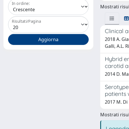
In ordine:
Mostrati risul
Risultati/Pagina
Clinical
2018 A. Giac
Galli, A.L. 
Hybrid e
carotid a
2014 D. Maz
Serotypes
patients
2017 M. Di 
Mostrati risul
Legenda