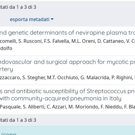
tati da 1 a 3 di 3
esporta metadati
 and genetic determinants of nevirapine plasma t
omelli, S. Rusconi, F.S. Falvella, M.L. Oreni, D. Cattaneo, V. C
Ridolfo
ndovascular and surgical approach for mycotic p
rtery
zaccaro, S. Stegher, M.T. Occhiuto, G. Malacrida, P. Righini, 
 and antibiotic susceptibility of Streptococcus 
 with community-acquired pneumonia in Italy
Pasquale, S. Aliberti, C. Azzari, M. Moriondo, F. Nieddu, F. B
tati da 1 a 3 di 3
 icone