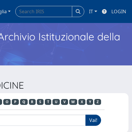
glia
IT
LOGIN
Archivio Istituzionale della
DICINE
O
P
Q
R
S
T
U
V
W
X
Y
Z