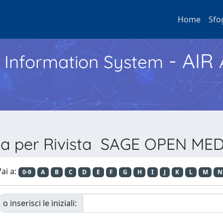
Home
Sfo
- AIR
h Information System
ia per Rivista SAGE OPEN ME
ai a:
0-9
A
B
C
D
E
F
G
H
I
J
K
L
M
N
o inserisci le iniziali: