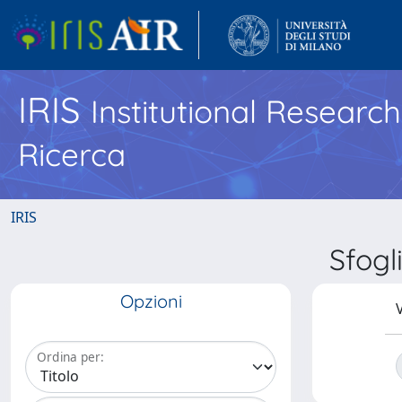
IRIS
Institutional Researc
Ricerca
IRIS
Sfogl
Opzioni
V
Ordina per: