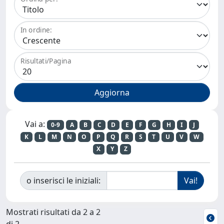
In ordine:
Risultati/Pagina
Vai a:
0-9
A
B
C
D
E
F
G
H
I
J
K
L
M
N
O
P
Q
R
S
T
U
V
W
X
Y
Z
o inserisci le iniziali:
Mostrati risultati da 2 a 2
di 2