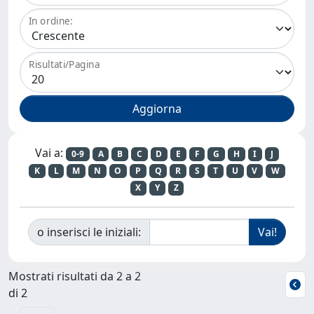
In ordine:
Risultati/Pagina
Vai a:
0-9
A
B
C
D
E
F
G
H
I
J
K
L
M
N
O
P
Q
R
S
T
U
V
W
X
Y
Z
o inserisci le iniziali:
Mostrati risultati da 2 a 2
di 2