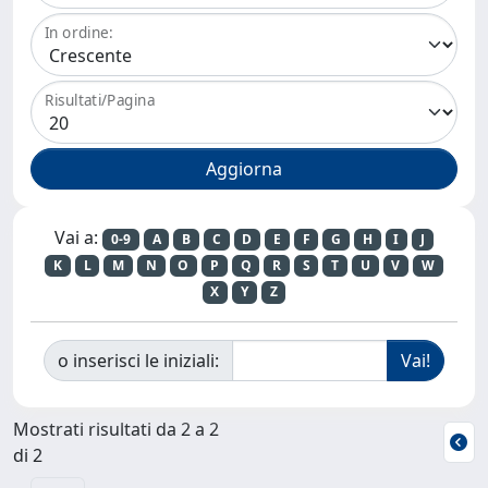
In ordine:
Risultati/Pagina
Vai a:
0-9
A
B
C
D
E
F
G
H
I
J
K
L
M
N
O
P
Q
R
S
T
U
V
W
X
Y
Z
o inserisci le iniziali:
Mostrati risultati da 2 a 2
di 2