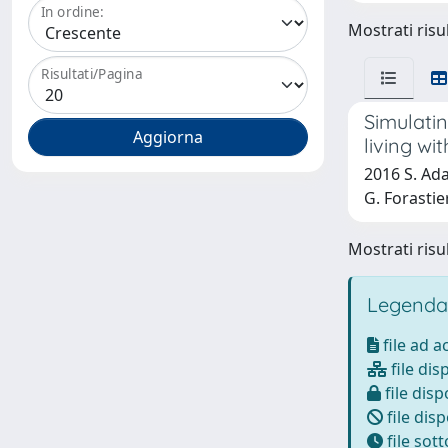
In ordine:
Mostrati risul
Risultati/Pagina
Simulati
living wi
2016 S. Ada
G. Forastie
Mostrati risul
Legenda
file ad 
file dis
file disp
file disp
file sot