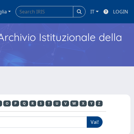
glia
IT
LOGIN
Archivio Istituzionale della
O
P
Q
R
S
T
U
V
W
X
Y
Z