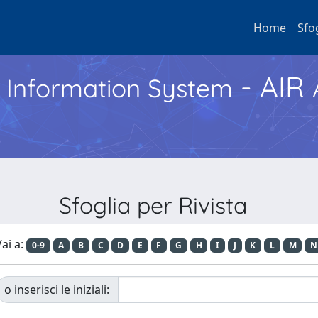
Home
Sfo
- AIR
h Information System
Sfoglia per Rivista
ai a:
0-9
A
B
C
D
E
F
G
H
I
J
K
L
M
N
o inserisci le iniziali: