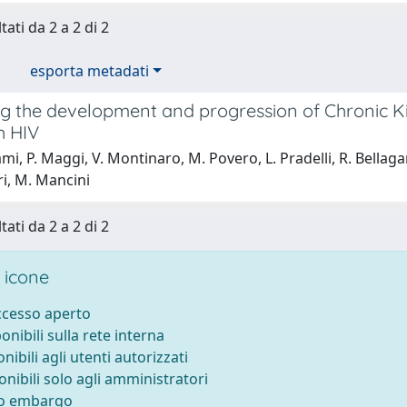
tati da 2 a 2 di 2
esporta metadati
ng the development and progression of Chronic K
th HIV
mi, P. Maggi, V. Montinaro, M. Povero, L. Pradelli, R. Bellaga
ri, M. Mancini
tati da 2 a 2 di 2
 icone
accesso aperto
ponibili sulla rete interna
onibili agli utenti autorizzati
onibili solo agli amministratori
to embargo