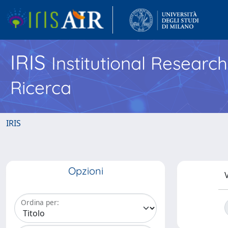
IRIS
Institutional Researc
Ricerca
IRIS
Opzioni
V
Ordina per: