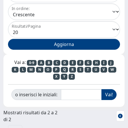
In ordine:
Risultati/Pagina
Vai a:
0-9
A
B
C
D
E
F
G
H
I
J
K
L
M
N
O
P
Q
R
S
T
U
V
W
X
Y
Z
o inserisci le iniziali:
Mostrati risultati da 2 a 2
di 2