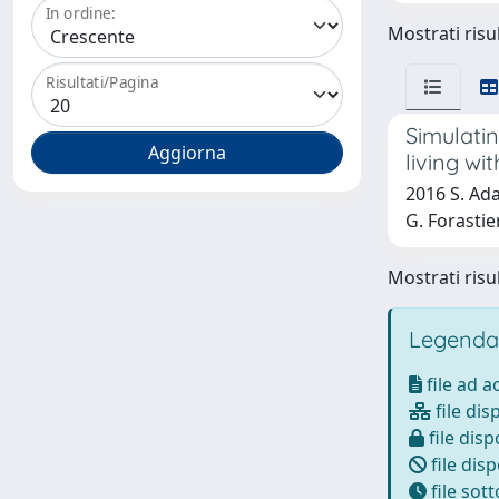
In ordine:
Mostrati risul
Risultati/Pagina
Simulati
living wi
2016 S. Ada
G. Forastie
Mostrati risul
Legenda
file ad 
file dis
file disp
file disp
file sot