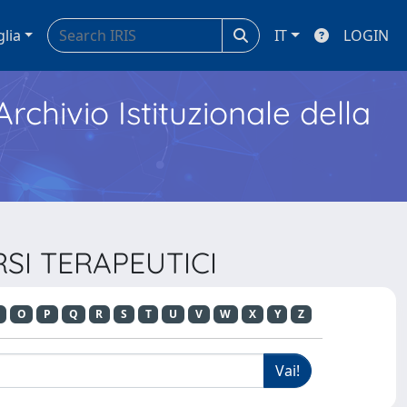
glia
IT
LOGIN
Archivio Istituzionale della
RSI TERAPEUTICI
O
P
Q
R
S
T
U
V
W
X
Y
Z