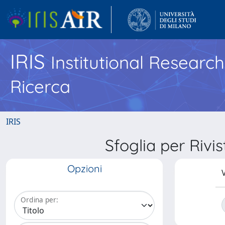
IRIS
Institutional Researc
Ricerca
IRIS
Sfoglia per Ri
Opzioni
V
Ordina per: