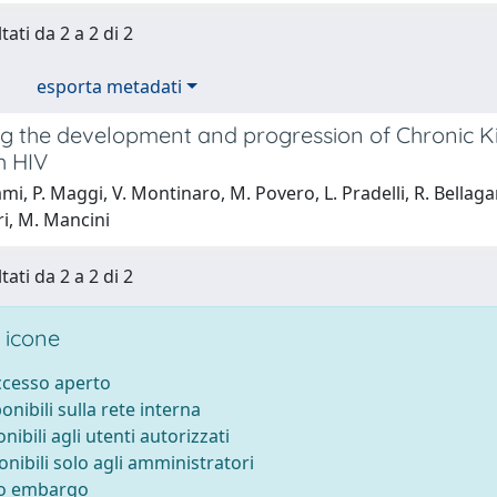
tati da 2 a 2 di 2
esporta metadati
ng the development and progression of Chronic K
th HIV
mi, P. Maggi, V. Montinaro, M. Povero, L. Pradelli, R. Bellaga
ri, M. Mancini
tati da 2 a 2 di 2
 icone
accesso aperto
ponibili sulla rete interna
onibili agli utenti autorizzati
onibili solo agli amministratori
to embargo