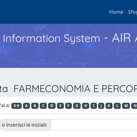
Home
Sfo
- AIR
h Information System
vista FARMECONOMIA E PERCO
ai a:
0-9
A
B
C
D
E
F
G
H
I
J
K
L
M
N
o inserisci le iniziali: