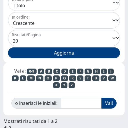
In ordine:
Risultati/Pagina
Vai a:
0-9
A
B
C
D
E
F
G
H
I
J
K
L
M
N
O
P
Q
R
S
T
U
V
W
X
Y
Z
o inserisci le iniziali:
Mostrati risultati da 1 a 2
di 2