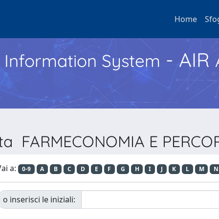
Home
Sfo
- AIR
h Information System
vista FARMECONOMIA E PERCO
ai a:
0-9
A
B
C
D
E
F
G
H
I
J
K
L
M
N
o inserisci le iniziali: