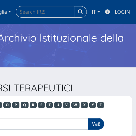
glia
IT
LOGIN
Archivio Istituzionale della
RSI TERAPEUTICI
O
P
Q
R
S
T
U
V
W
X
Y
Z