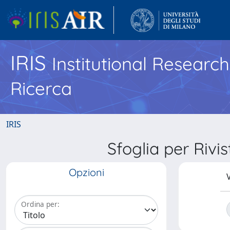
IRIS
Institutional Researc
Ricerca
IRIS
Sfoglia per Ri
Opzioni
V
Ordina per: