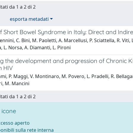
tati da 1 a 2 di 2
esporta metadati
 Short Bowel Syndrome in Italy: Direct and Indire
nnini, C. Bini, M. Paoletti, A. Marcellusi, P. Sciattella, R. Vit
, L. Norsa, A. Diamanti, L. Pironi
ng the development and progression of Chronic K
th HIV
mi, P. Maggi, V. Montinaro, M. Povero, L. Pradelli, R. Bellaga
ri, M. Mancini
tati da 1 a 2 di 2
 icone
accesso aperto
ponibili sulla rete interna