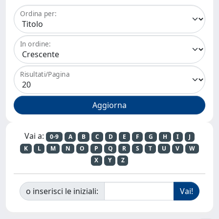
Ordina per:
In ordine:
Risultati/Pagina
Vai a:
0-9
A
B
C
D
E
F
G
H
I
J
K
L
M
N
O
P
Q
R
S
T
U
V
W
X
Y
Z
o inserisci le iniziali: