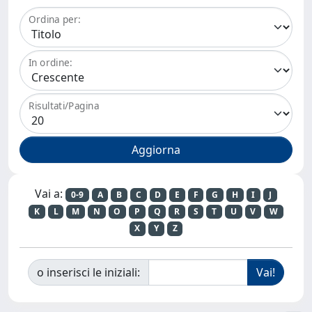
Ordina per:
In ordine:
Risultati/Pagina
Vai a:
0-9
A
B
C
D
E
F
G
H
I
J
K
L
M
N
O
P
Q
R
S
T
U
V
W
X
Y
Z
o inserisci le iniziali: