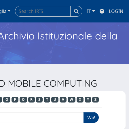
glia
IT
LOGIN
Archivio Istituzionale della
AND MOBILE COMPUTING
O
P
Q
R
S
T
U
V
W
X
Y
Z