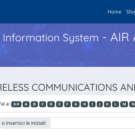
Home
Sfo
- AIR
h Information System
 WIRELESS COMMUNICATIONS 
ai a:
0-9
A
B
C
D
E
F
G
H
I
J
K
L
M
N
o inserisci le iniziali: