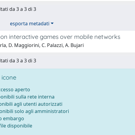
tati da 3 a 3 di 3
esporta metadati
 on interactive games over mobile networks
la, D. Maggiorini, C. Palazzi, A. Bujari
tati da 3 a 3 di 3
 icone
accesso aperto
ponibili sulla rete interna
onibili agli utenti autorizzati
onibili solo agli amministratori
to embargo
ile disponibile