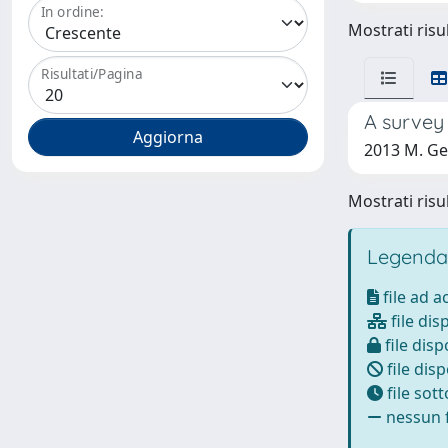
In ordine:
Mostrati risul
Risultati/Pagina
A survey
2013 M. Ger
Mostrati risul
Legenda
file ad 
file dis
file disp
file disp
file sot
nessun f