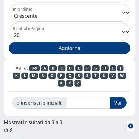
In ordine:
Risultati/Pagina
Vai a:
0-9
A
B
C
D
E
F
G
H
I
J
K
L
M
N
O
P
Q
R
S
T
U
V
W
X
Y
Z
o inserisci le iniziali:
Mostrati risultati da 3 a 3
di 3