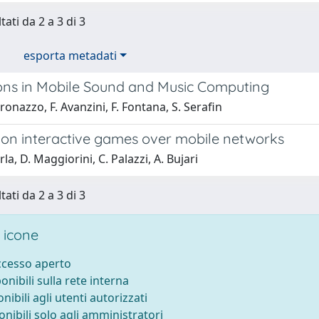
tati da 2 a 3 di 3
esporta metadati
ions in Mobile Sound and Music Computing
onazzo, F. Avanzini, F. Fontana, S. Serafin
 on interactive games over mobile networks
la, D. Maggiorini, C. Palazzi, A. Bujari
tati da 2 a 3 di 3
 icone
accesso aperto
ponibili sulla rete interna
onibili agli utenti autorizzati
onibili solo agli amministratori