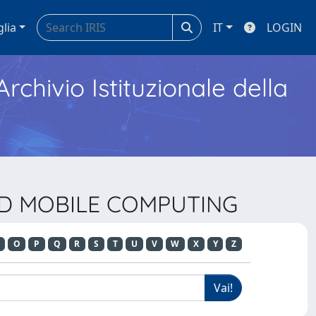
glia
IT
LOGIN
Archivio Istituzionale della
AND MOBILE COMPUTING
O
P
Q
R
S
T
U
V
W
X
Y
Z