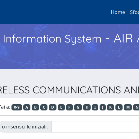
Home
Sfo
- AIR
h Information System
 WIRELESS COMMUNICATIONS 
ai a:
0-9
A
B
C
D
E
F
G
H
I
J
K
L
M
N
o inserisci le iniziali: