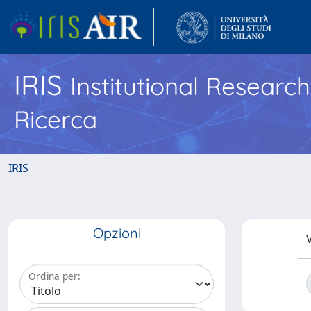
IRIS
Institutional Researc
Ricerca
IRIS
Opzioni
V
Ordina per: