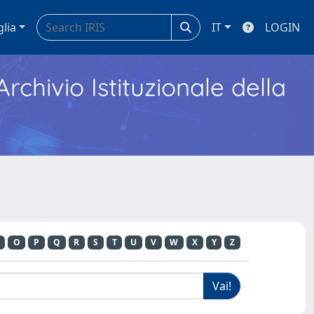
glia
IT
LOGIN
Archivio Istituzionale della
O
P
Q
R
S
T
U
V
W
X
Y
Z