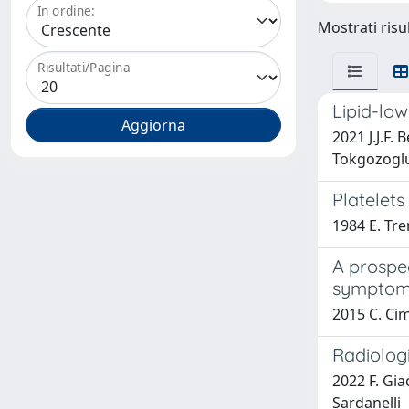
In ordine:
Mostrati risul
Risultati/Pagina
Lipid-low
2021 J.J.F.
Tokgozogl
Platelet
1984 E. Trem
A prospec
symptoms
2015 C. Cim
Radiolog
2022 F. Gia
Sardanelli