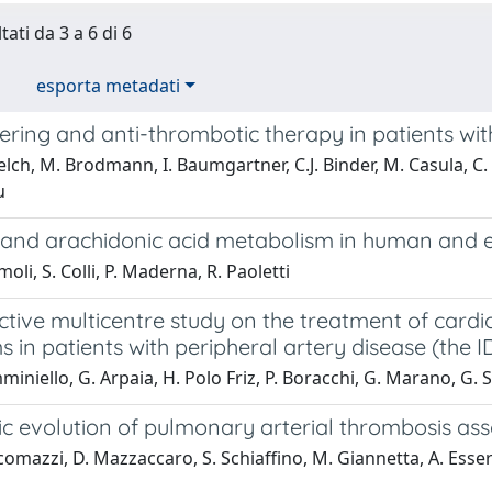
tati da 3 a 6 di 6
esporta metadati
ering and anti-thrombotic therapy in patients with
 Belch, M. Brodmann, I. Baumgartner, C.J. Binder, M. Casula, C. 
u
s and arachidonic acid metabolism in human and 
oli, S. Colli, P. Maderna, R. Paoletti
tive multicentre study on the treatment of cardio
 in patients with peripheral artery disease (the
miniello, G. Arpaia, H. Polo Friz, P. Boracchi, G. Marano, G. 
ic evolution of pulmonary arterial thrombosis a
comazzi, D. Mazzaccaro, S. Schiaffino, M. Giannetta, A. Esserid