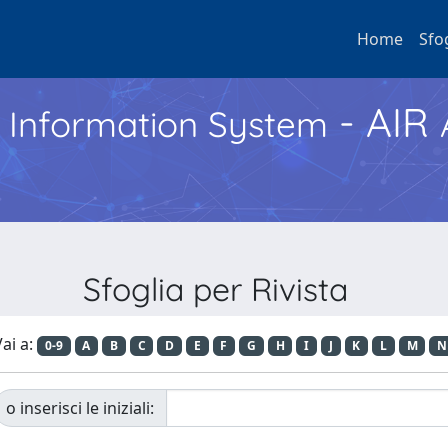
Home
Sfo
- AIR
h Information System
Sfoglia per Rivista
ai a:
0-9
A
B
C
D
E
F
G
H
I
J
K
L
M
N
o inserisci le iniziali: