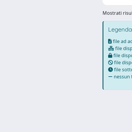
Mostrati risul
Legenda
file ad 
file dis
file disp
file disp
file sot
nessun f