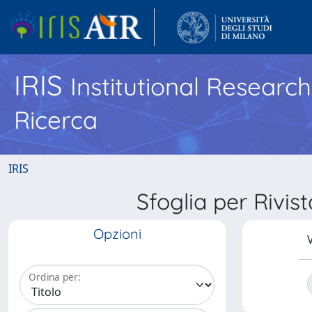
IRIS
Institutional Researc
Ricerca
IRIS
Sfoglia per Ri
Opzioni
V
Ordina per: