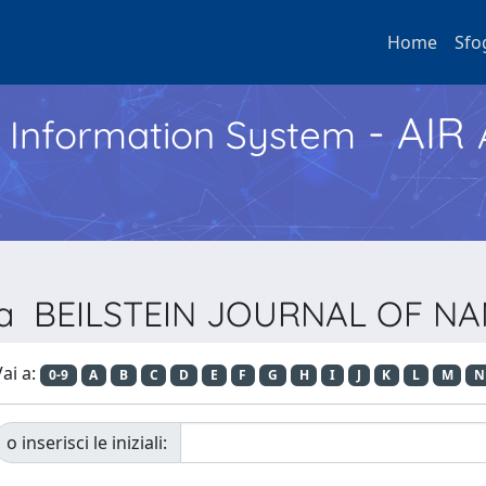
Home
Sfo
- AIR
h Information System
vista BEILSTEIN JOURNAL OF
ai a:
0-9
A
B
C
D
E
F
G
H
I
J
K
L
M
N
o inserisci le iniziali: