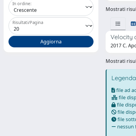
In ordine:
Mostrati risul
Risultati/Pagina
Velocity 
2017 C. Apo
Mostrati risul
Legenda
file ad 
file dis
file disp
file disp
file sot
nessun f