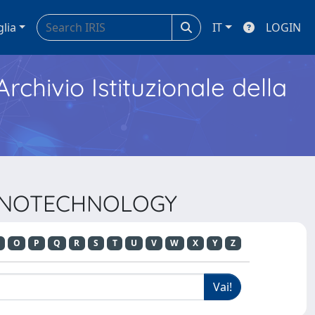
glia
IT
LOGIN
Archivio Istituzionale della
 NANOTECHNOLOGY
O
P
Q
R
S
T
U
V
W
X
Y
Z