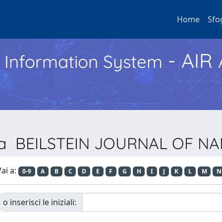
Home
Sfo
- AIR
h Information System
vista BEILSTEIN JOURNAL OF
ai a:
0-9
A
B
C
D
E
F
G
H
I
J
K
L
M
N
o inserisci le iniziali: