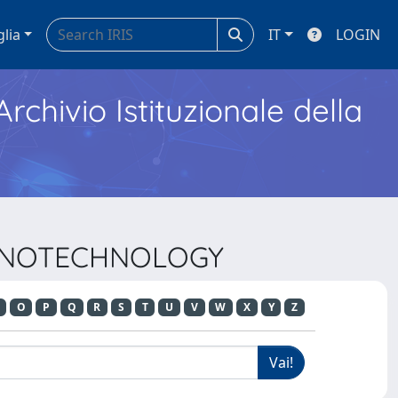
glia
IT
LOGIN
Archivio Istituzionale della
 NANOTECHNOLOGY
O
P
Q
R
S
T
U
V
W
X
Y
Z