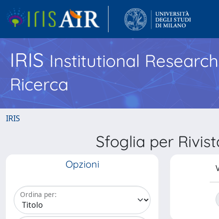
IRIS
Institutional Researc
Ricerca
IRIS
Sfoglia per Ri
Opzioni
V
Ordina per: