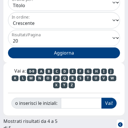
In ordine:
Risultati/Pagina
Vai a:
0-9
A
B
C
D
E
F
G
H
I
J
K
L
M
N
O
P
Q
R
S
T
U
V
W
X
Y
Z
o inserisci le iniziali:
Mostrati risultati da 4 a 5
di 5