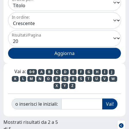
In ordine:
Risultati/Pagina
Vai a:
0-9
A
B
C
D
E
F
G
H
I
J
K
L
M
N
O
P
Q
R
S
T
U
V
W
X
Y
Z
o inserisci le iniziali:
Mostrati risultati da 2 a 5
di 5