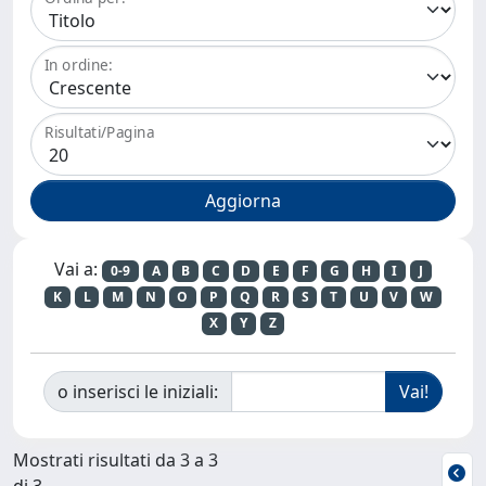
In ordine:
Risultati/Pagina
Vai a:
0-9
A
B
C
D
E
F
G
H
I
J
K
L
M
N
O
P
Q
R
S
T
U
V
W
X
Y
Z
o inserisci le iniziali:
Mostrati risultati da 3 a 3
di 3