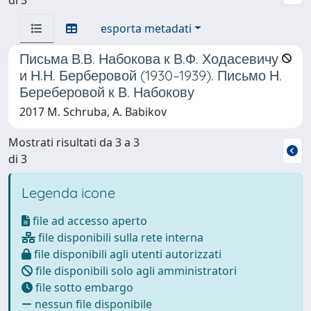
esporta metadati
Письма В.В. Набокова к В.Ф. Ходасевичу
и Н.Н. Берберовой (1930–1939). Письмо Н.
Береберовой к В. Набокову
2017 M. Schruba, A. Babikov
Mostrati risultati da 3 a 3
di 3
Legenda icone
file ad accesso aperto
file disponibili sulla rete interna
file disponibili agli utenti autorizzati
file disponibili solo agli amministratori
file sotto embargo
nessun file disponibile